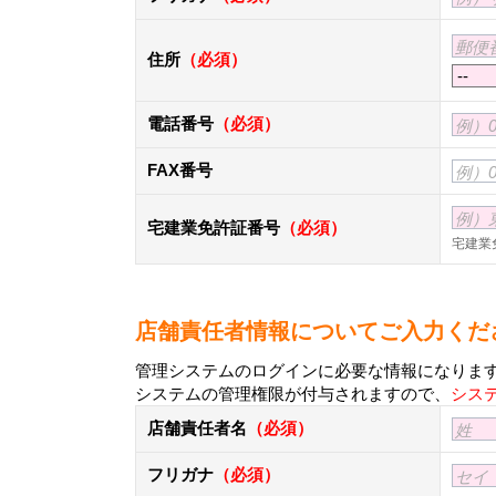
郵便
住所
（必須）
電話番号
（必須）
例）00
FAX番号
例）00
例）東
宅建業免許証番号
（必須）
宅建業
店舗責任者情報についてご入力くだ
管理システムのログインに必要な情報になりま
システムの管理権限が付与されますので、
シス
店舗責任者名
（必須）
姓
フリガナ
（必須）
セイ