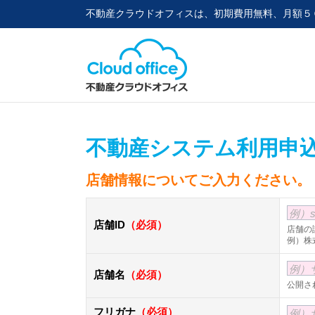
不動産クラウドオフィスは、初期費用無料、月額５
不動産システム利用申
店舗情報についてご入力ください。
例）s
店舗ID
（必須）
店舗の
例）株式
例）
店舗名
（必須）
公開さ
フリガナ
（必須）
例）