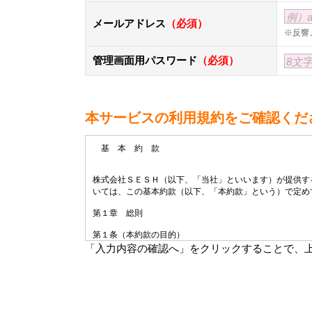
例）ab
メールアドレス
（必須）
※反響
管理画面用パスワード
（必須）
8文
本サービスの利用規約をご確認くだ
基 本 約 款
株式会社ＳＥＳＨ（以下、「当社」といいます）が提供す
いては、この基本約款（以下、「本約款」という）で定め
第１章 総則
第１条（本約款の目的）
本約款は、本サービスの内容及びその申込方法等について
「入力内容の確認へ」をクリックすることで、
第２条（約款の変更）
１．当社は、本約款を変更することがあります。すでに締
２．当社は、本約款を変更する場合は、変更する７日前ま