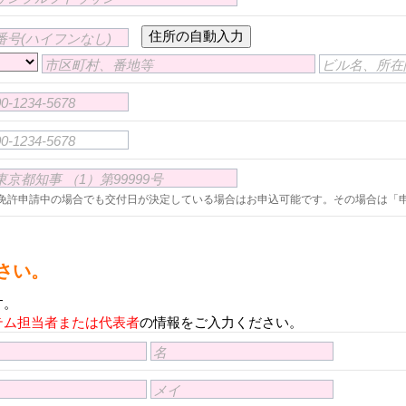
番号(ハイフンなし)
市区町村、番地等
ビル名、所在
-1234-5678
-1234-5678
京都知事 （1）第99999号
免許申請中の場合でも交付日が決定している場合はお申込可能です。その場合は「
さい。
す。
テム担当者または代表者
の情報をご入力ください。
名
メイ