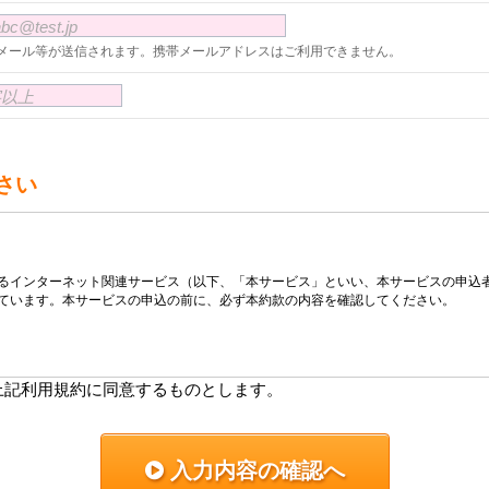
c@test.jp
メール等が送信されます。携帯メールアドレスはご利用できません。
字以上
さい
るインターネット関連サービス（以下、「本サービス」といい、本サービスの申込
ています。本サービスの申込の前に、必ず本約款の内容を確認してください。
定めます。
上記利用規約に同意するものとします。
結された利用契約にも変更後の本約款が適用されるものとします。
でに電子メールまたは当社システム内に掲載することによりお客さまに通知します
入力内容の確認へ