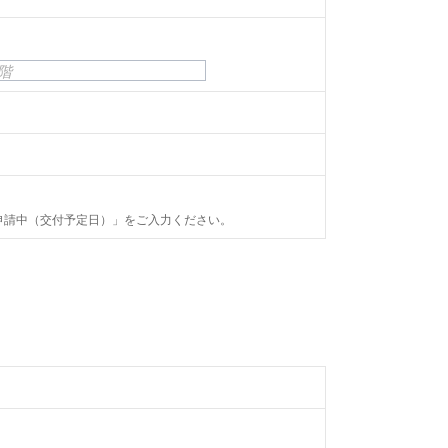
階
申請中（交付予定日）」をご入力ください。